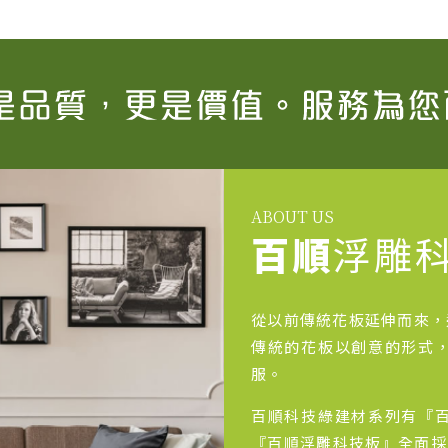
ABOUT US
百順
浮雕
從以前傳統花板延伸而來，
傳統的花板以創意的形式
服。
百順科技綠建材系列有『
『百順浮雕科技板』全面採