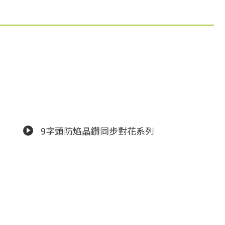
9字頭防焰晶鑽同步對花系列