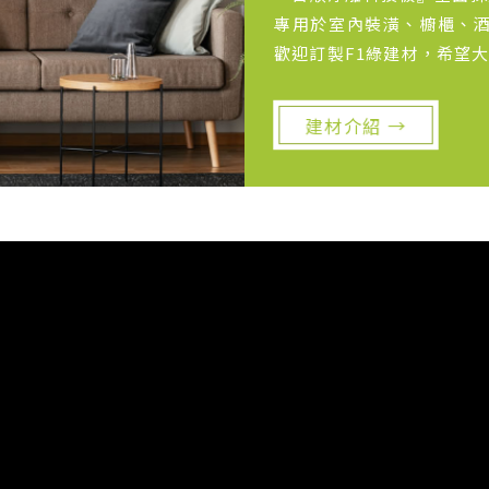
專用於室內裝潢、櫥櫃、酒
歡迎訂製F1綠建材，希望
建材介紹 →