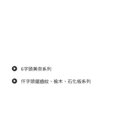
6字頭美奈系列
仟字頭鋸齒紋、榆木、石化板系列