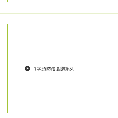
7字頭防焰晶鑽系列