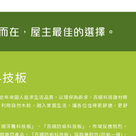
科技板
近年來國人追求生活品質，以環保為訴求，百順科技建材將
，利用自然木紋，融入家居生活，讓各位住得更舒適、更舒
百順浮雕科技板』、『百順防焰科技板』，市場反應熱烈。
用南亞產品，『百順防焰科技板』採用美耐皿(防焰一級)，