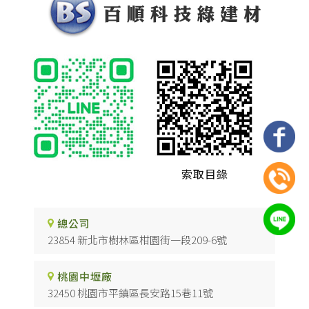
索取目錄
總公司
23854 新北市樹林區柑園街一段209-6號
桃園中壢廠
32450 桃園市平鎮區長安路15巷11號