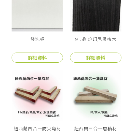
發泡板
915防焰印尼黑檀木
詳細資料
詳細資料
紐西蘭四合一防火角材
紐西蘭三合一層積材