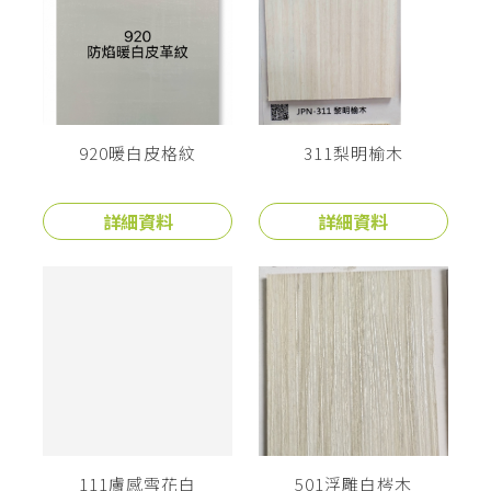
920暖白皮格紋
311梨明榆木
詳細資料
詳細資料
111膚感雪花白
501浮雕白梣木