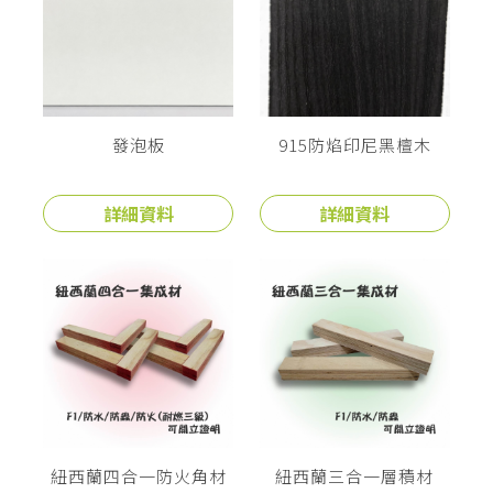
發泡板
915防焰印尼黑檀木
詳細資料
詳細資料
紐西蘭四合一防火角材
紐西蘭三合一層積材