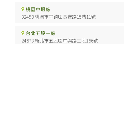
桃園中壢廠
32450 桃園市平鎮區長安路15巷11號
台北五股一廠
24873 新北市五股區中興路三段166號
台北五股二廠
24873 新北市五股區中興路二段83巷26-1號
台中烏日廠
41468 台中市烏日區慶光路117號
高雄仁武廠
81442 高雄市仁武區澄觀路二段501號
防焰科技板
台北防焰科技板
樹林防焰科技板
五股防焰科技板
桃園防焰科技板
Designed by
揚京快客
Copyright © 2026
..