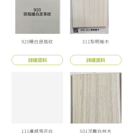
920暖白皮格紋
311梨明榆木
詳細資料
詳細資料
111膚感雪花白
501浮雕白梣木