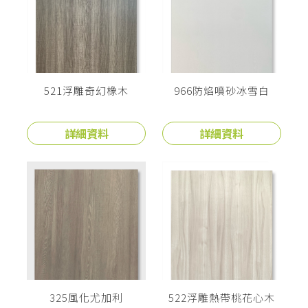
521浮雕奇幻橡木
966防焰噴砂冰雪白
詳細資料
詳細資料
325風化尤加利
522浮雕熱帶桃花心木