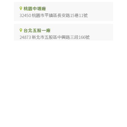
桃園中壢廠
32450 桃園市平鎮區長安路15巷11號
台北五股一廠
24873 新北市五股區中興路三段166號
台北五股二廠
24873 新北市五股區中興路二段83巷26-1號
台中烏日廠
41468 台中市烏日區慶光路117號
高雄仁武廠
81442 高雄市仁武區澄觀路二段501號
防焰科技板
台北防焰科技板
樹林防焰科技板
五股防焰科技板
桃園防焰科技板
Designed by
揚京快客
Copyright © 2026
..